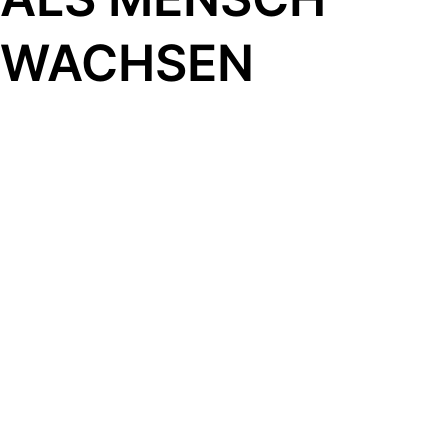
WACHSEN
Neve
| Präsentiert von
WordPress
#5 (KEIN TITEL)